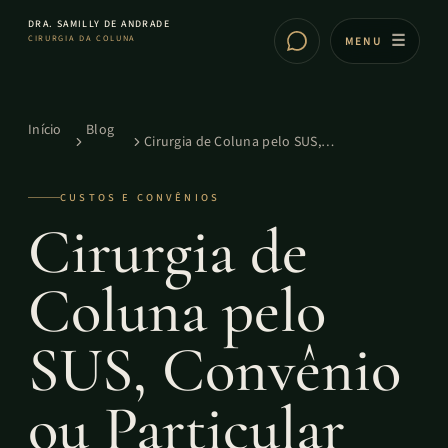
DRA. SAMILLY DE ANDRADE
CIRURGIA DA COLUNA
MENU
Início
Blog
Cirurgia de Coluna pelo SUS,
Convênio ou Particular
CUSTOS E CONVÊNIOS
Cirurgia de
Coluna pelo
SUS, Convênio
ou Particular