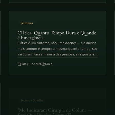
Sintomas
Ciática: Quanto Tempo Dura e Quando
é Emergência
Ciática é um sintoma, não uma doença — e a dúvida
mais comum é sempre a mesma: quanto tempo isso
vai durar? Para a maioria das pessoas, a resposta é
tranquilizadora. A Dra. Samilly explica o tempo
3 de jul. de 2026
6
min
esperado de melhora e, principalmente, os sinais
raros mas reais que transformam a ciática em uma
emergência médica.
Segunda Opinião
"Me Indicaram Cirurgia de Coluna —
Será Que Preciso Mesmo?"