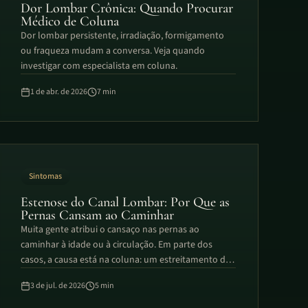
Dor Lombar Crônica: Quando Procurar
Médico de Coluna
Dor lombar persistente, irradiação, formigamento
ou fraqueza mudam a conversa. Veja quando
investigar com especialista em coluna.
1 de abr. de 2026
7
min
Sintomas
Estenose do Canal Lombar: Por Que as
Pernas Cansam ao Caminhar
Muita gente atribui o cansaço nas pernas ao
caminhar à idade ou à circulação. Em parte dos
casos, a causa está na coluna: um estreitamento do
canal vertebral que comprime os nervos. A Dra.
3 de jul. de 2026
5
min
Samilly explica o sinal que diferencia esse quadro —
e por que a maioria dos casos começa pelo