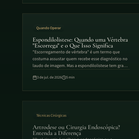
Quando Operar
Espondilolistese: Quando uma Vértebra
"Escorrega" e o Que Isso Significa
"Escorregamento de vértebra" é um termo que
costuma assustar quem recebe esse diagnóstico no
laudo de imagem. Mas a espondilolistese tem graus
muito diferentes de gravidade. A Dra. Samilly explica
3 de jul. de 2026
5
min
o que o termo realmente significa, por que muitos
casos são apenas achados de exame e como a
decisão sobre cirurgia depende da instabilidade, não
do nome do diagnóstico.
Técnicas Cirúrgicas
Artrodese ou Cirurgia Endoscópica?
Entenda a Diferença