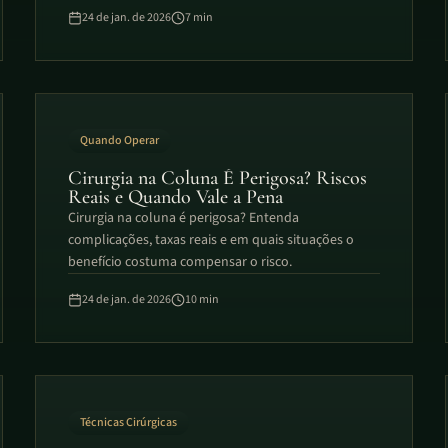
desnecessários.
24 de jan. de 2026
7
min
Quando Operar
Cirurgia na Coluna É Perigosa? Riscos
Reais e Quando Vale a Pena
Cirurgia na coluna é perigosa? Entenda
complicações, taxas reais e em quais situações o
benefício costuma compensar o risco.
24 de jan. de 2026
10
min
Técnicas Cirúrgicas