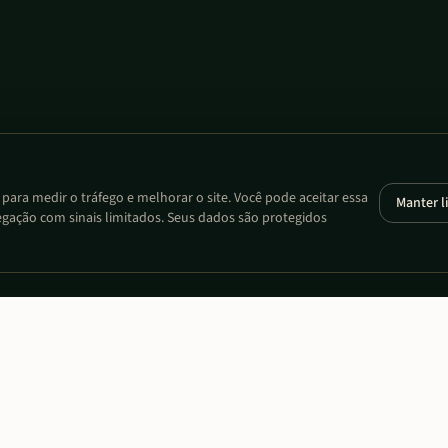
ara medir o tráfego e melhorar o site. Você pode aceitar essa
Manter l
gação com sinais limitados. Seus dados são protegidos