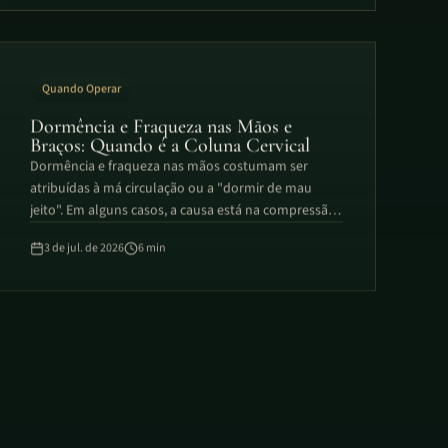
tratamento conservador, não pela cirurgia.
Quando Operar
Dormência e Fraqueza nas Mãos e
Braços: Quando é a Coluna Cervical
Dormência e fraqueza nas mãos costumam ser
atribuídas à má circulação ou a "dormir de mau
jeito". Em alguns casos, a causa está na compressão
de nervos ou da medula na coluna cervical. A Dra.
3 de jul. de 2026
6
min
Samilly explica a diferença entre radiculopatia e
mielopatia cervical — e por que a mielopatia é o
quadro que merece avaliação sem demora.