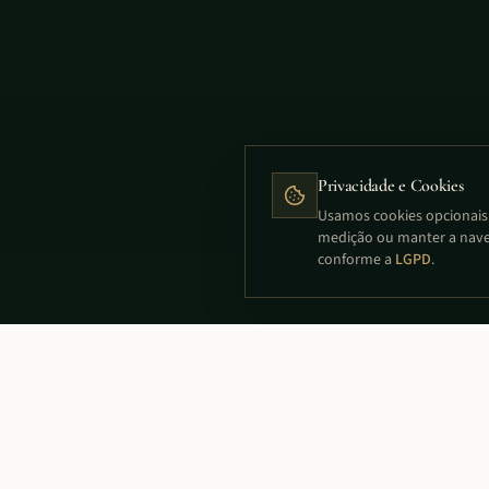
Privacidade e Cookies
Usamos cookies opcionais p
medição ou manter a nave
conforme a
LGPD
.