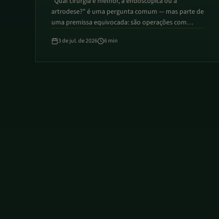
"Qual cirurgia é melhor, a endoscópica ou a
artrodese?" é uma pergunta comum — mas parte de
uma premissa equivocada: são operações com
objetivos diferentes, não versões concorrentes uma
3 de jul. de 2026
6
min
da outra. A Dra. Samilly explica a diferença entre
descomprimir e estabilizar a coluna, e por que a
indicação certa depende do diagnóstico, não de
qual técnica parece mais moderna.