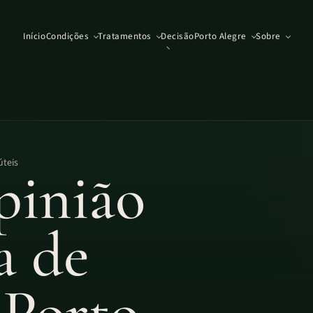
Início
Condições
Tratamentos
Decisão
Porto Alegre
Sobre
úteis
pinião
a de
 Porto