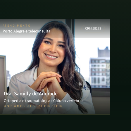
ATENDIMENTO
CRM 58173
Porto Alegre e teleconsulta
Dra. Samilly de Andrade
Ortopedia e traumatologia • Coluna vertebral
UNICAMP • ALBERT EINSTEIN