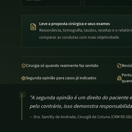
Leve a proposta cirúrgica e seus exames
Ressonância, tomografia, laudos, receitas e o relató
comparar as condutas com mais objetividade.
Cirurgia só quando realmente faz sentido
Revis
Porto
Segunda opinião para casos já indicados
quand
"
A segunda opinião é um direito do paciente 
pelo contrário, isso demonstra responsabilid
—
Dra. Samilly de Andrade
, Cirurgiã de Coluna (CRM RS 58