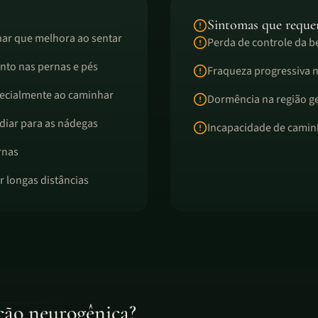
Sintomas que reque
ar que melhora ao sentar
Perda de controle da be
to nas pernas e pés
Fraqueza progressiva 
pecialmente ao caminhar
Dormência na região ge
diar para as nádegas
Incapacidade de camin
rnas
r longas distâncias
ção neurogênica?