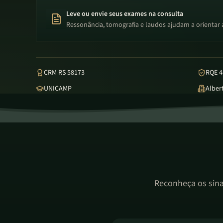
Leve ou envie seus exames na consulta
Ressonância, tomografia e laudos ajudam a orientar 
CRM RS 58173
RQE 4
UNICAMP
Albert
Reconheça os sina