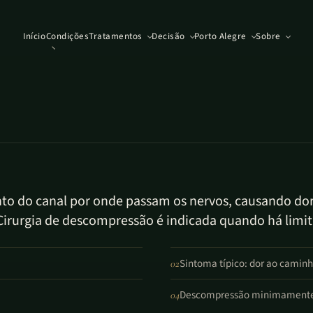
Início
Condições
Tratamentos
Decisão
Porto Alegre
Sobre
ento do canal por onde passam os nervos, causando do
Cirurgia de descompressão é indicada quando há limita
Sintoma típico: dor ao camin
02
Descompressão minimamente i
04