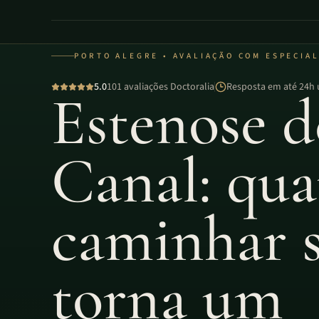
PORTO ALEGRE • AVALIAÇÃO COM ESPECIA
5.0
101 avaliações Doctoralia
Resposta em até 24h 
Estenose d
Canal: qu
caminhar 
torna um