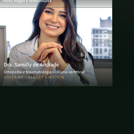
Porto Alegre e teleconsulta
Dra. Samilly de Andrade
Ortopedia e traumatologia • Coluna vertebral
UNICAMP • ALBERT EINSTEIN