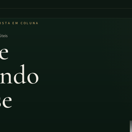
LISTA EM COLUNA
úteis
e
ando
se