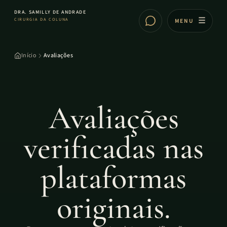
DRA. SAMILLY DE ANDRADE
CIRURGIA DA COLUNA
MENU
Início
Avaliações
Avaliações
verificadas nas
plataformas
originais.