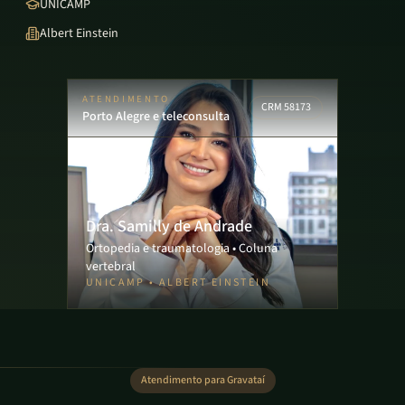
UNICAMP
Albert Einstein
ATENDIMENTO
CRM 58173
Porto Alegre e teleconsulta
Dra. Samilly de Andrade
Ortopedia e traumatologia • Coluna
vertebral
UNICAMP • ALBERT EINSTEIN
Atendimento para Gravataí