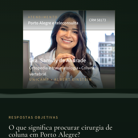
ATENDIMENTO
CRM 58173
Porto Alegre e teleconsulta
Dra. Samilly de Andrade
Ortopedia e traumatologia • Coluna
vertebral
UNICAMP • ALBERT EINSTEIN
RESPOSTAS OBJETIVAS
O que significa procurar cirurgia de
coluna em Porto Alegre?