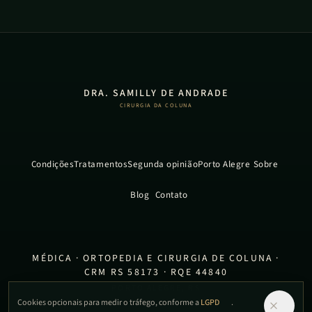
DRA. SAMILLY DE ANDRADE
CIRURGIA DA COLUNA
Condições
Tratamentos
Segunda opinião
Porto Alegre
Sobre
Blog
Contato
MÉDICA · ORTOPEDIA E CIRURGIA DE COLUNA ·
CRM RS 58173 · RQE 44840
PORTO ALEGRE, RS
Cookies opcionais para medir o tráfego, conforme a
LGPD
.