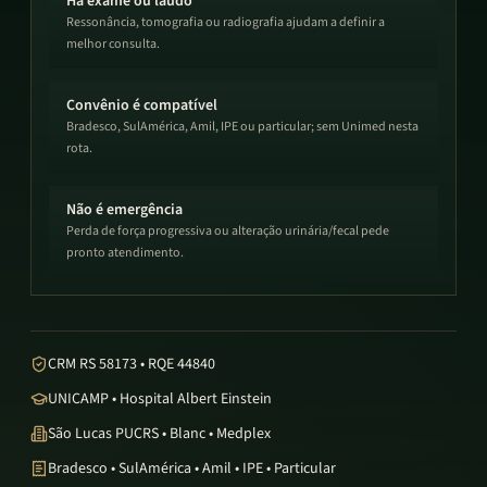
Há exame ou laudo
Ressonância, tomografia ou radiografia ajudam a definir a
melhor consulta.
Convênio é compatível
Bradesco, SulAmérica, Amil, IPE ou particular; sem Unimed nesta
rota.
Não é emergência
Perda de força progressiva ou alteração urinária/fecal pede
pronto atendimento.
CRM RS 58173 • RQE 44840
UNICAMP • Hospital Albert Einstein
São Lucas PUCRS • Blanc • Medplex
Bradesco • SulAmérica • Amil • IPE • Particular