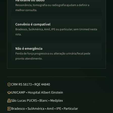
Há exame ou laudo
Ressonância, tomografia ou radiografia ajudam a definir a
melhor consulta.
Convênio é compatível
Bradesco, SulAmérica, Amil, IPE ou particular; sem Unimed nesta
rota.
Não é emergência
Perda de força progressiva ou alteração urinária/fecal pede
pronto atendimento.
CRM RS 58173 • RQE 44840
UNICAMP • Hospital Albert Einstein
São Lucas PUCRS • Blanc • Medplex
Bradesco • SulAmérica • Amil • IPE • Particular