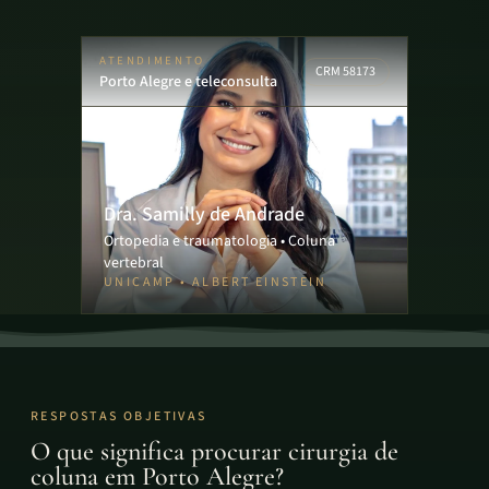
ATENDIMENTO
CRM 58173
Porto Alegre e teleconsulta
Dra. Samilly de Andrade
Ortopedia e traumatologia • Coluna
vertebral
UNICAMP • ALBERT EINSTEIN
RESPOSTAS OBJETIVAS
O que significa procurar cirurgia de
coluna em Porto Alegre?