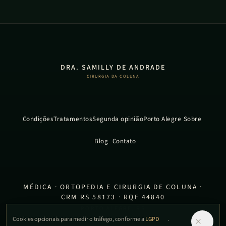
DRA. SAMILLY DE ANDRADE
CIRURGIA DA COLUNA
Condições
Tratamentos
Segunda opinião
Porto Alegre
Sobre
Blog
Contato
MÉDICA · ORTOPEDIA E CIRURGIA DE COLUNA ·
CRM RS 58173 · RQE 44840
PORTO ALEGRE, RS
Cookies opcionais para medir o tráfego, conforme a
LGPD
.