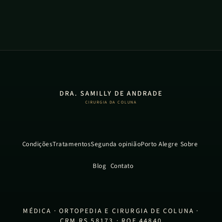
DRA. SAMILLY DE ANDRADE
CIRURGIA DA COLUNA
Condições
Tratamentos
Segunda opinião
Porto Alegre
Sobre
Blog
Contato
MÉDICA · ORTOPEDIA E CIRURGIA DE COLUNA ·
CRM RS 58173 · RQE 44840