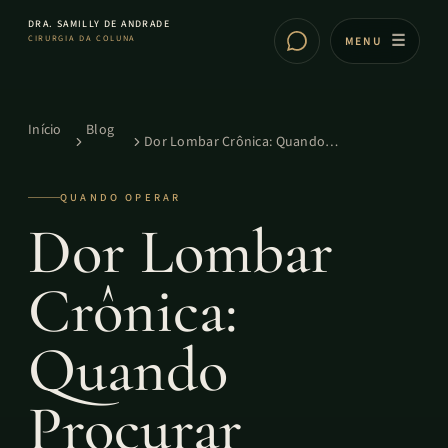
DRA. SAMILLY DE ANDRADE
CIRURGIA DA COLUNA
MENU
Início
Blog
Dor Lombar Crônica: Quando
Procurar Médico de Coluna
QUANDO OPERAR
Dor Lombar
Crônica:
Quando
Procurar