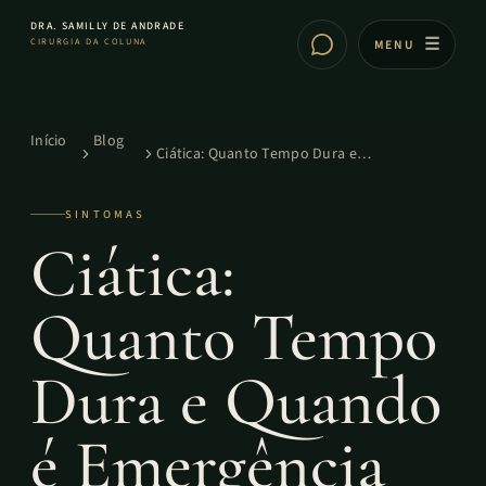
DRA. SAMILLY DE ANDRADE
CIRURGIA DA COLUNA
MENU
Início
Blog
Ciática: Quanto Tempo Dura e
Quando é Emergência
SINTOMAS
Ciática:
Quanto Tempo
Dura e Quando
é Emergência