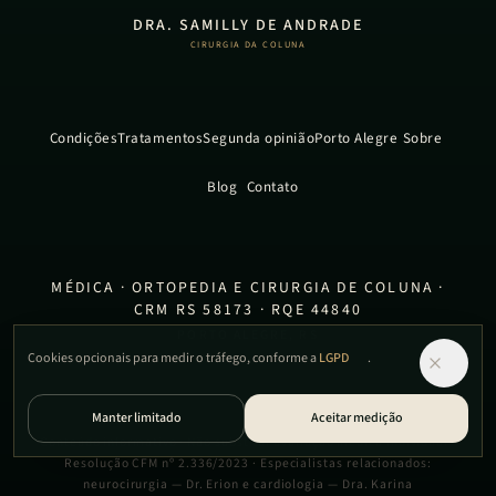
DRA. SAMILLY DE ANDRADE
CIRURGIA DA COLUNA
Condições
Tratamentos
Segunda opinião
Porto Alegre
Sobre
Blog
Contato
MÉDICA · ORTOPEDIA E CIRURGIA DE COLUNA ·
CRM RS 58173 · RQE 44840
PORTO ALEGRE, RS
Cookies opcionais para medir o tráfego, conforme a
LGPD
.
Manter limitado
Aceitar medição
Conteúdo informativo · Não substitui avaliação médica individual ·
Resolução CFM nº 2.336/2023
·
Especialistas relacionados:
neurocirurgia — Dr. Erion
e
cardiologia — Dra. Karina