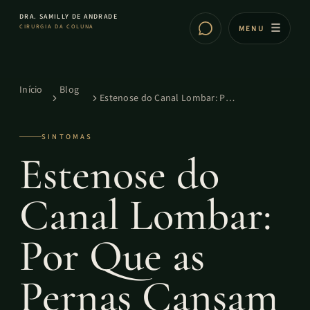
DRA. SAMILLY DE ANDRADE
CIRURGIA DA COLUNA
MENU
Início
Blog
Estenose do Canal Lombar: Por
Que as Pernas Cansam ao
Caminhar
SINTOMAS
Estenose do
Canal Lombar:
Por Que as
Pernas Cansam