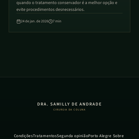
quando o tratamento conservador é a melhor opção e
evite procedimentos desnecessários.
24 de jan. de 2026
7
min
DRA. SAMILLY DE ANDRADE
CIRURGIA DA COLUNA
Condições
Tratamentos
Segunda opinião
Porto Alegre
Sobre